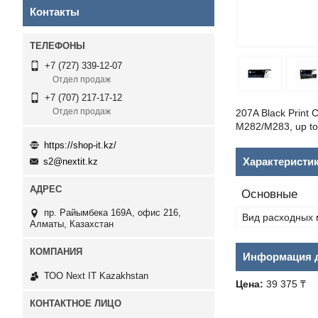
Контакты
+7 (727) 339-12-07
Отдел продаж
+7 (707) 217-17-12
Отдел продаж
207A Black Print 
M282/M283, up to
https://shop-it.kz/
Характеристи
s2@nextit.kz
Основные
пр. Райымбека 169А, офис 216,
Вид расходных 
Алматы, Казахстан
Информация д
ТОО Next IT Kazakhstan
Цена:
39 375 ₸