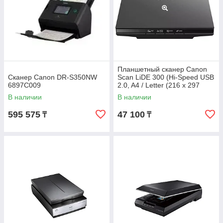
Планшетный сканер Canon
Сканер Canon DR-S350NW
Scan LiDE 300 (Hi-Speed USB
6897C009
2.0, A4 / Letter (216 x 297
мм), 2400 x 4800 точек на
В наличии
В наличии
595 575
47 100
₸
₸