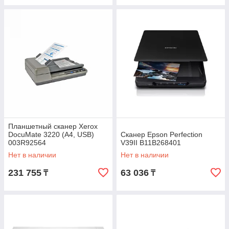
Планшетный сканер Xerox
DocuMate 3220 (А4, USB)
Сканер Epson Perfection
003R92564
V39II B11B268401
Нет в наличии
Нет в наличии
231 755
63 036
₸
₸