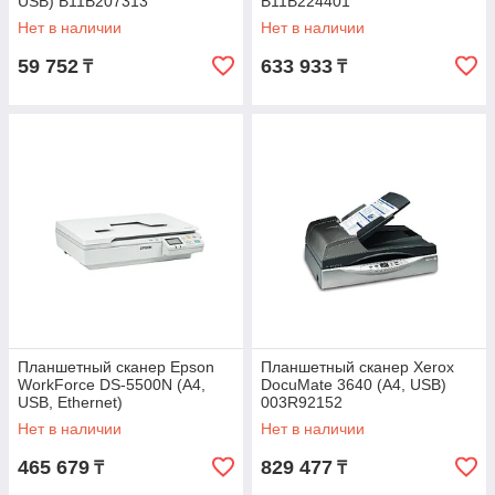
USB) B11B207313
B11B224401
Нет в наличии
Нет в наличии
59 752
633 933
₸
₸
Планшетный сканер Epson
Планшетный сканер Xerox
WorkForce DS-5500N (А4,
DocuMate 3640 (А4, USB)
USB, Ethernet)
003R92152
B11B205131BT
Нет в наличии
Нет в наличии
465 679
829 477
₸
₸