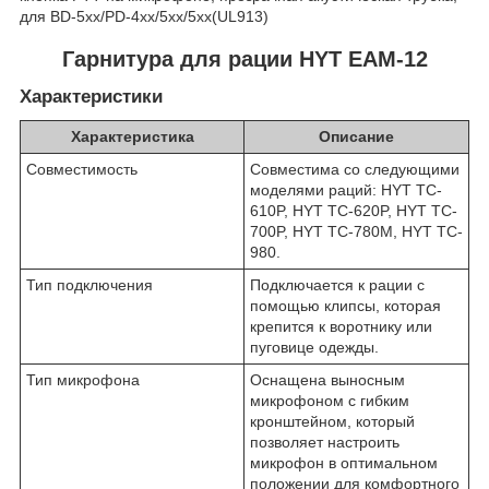
для BD-5xx/PD-4xx/5xx/5xx(UL913)
Гарнитура для рации HYT EAM-12
Характеристики
Характеристика
Описание
Совместимость
Cовместима со следующими
моделями раций: HYT TC-
610P, HYT TC-620P, HYT TC-
700P, HYT TC-780M, HYT TC-
980.
Тип подключения
Подключается к рации с
помощью клипсы, которая
крепится к воротнику или
пуговице одежды.
Тип микрофона
Оснащена выносным
микрофоном с гибким
кронштейном, который
позволяет настроить
микрофон в оптимальном
положении для комфортного