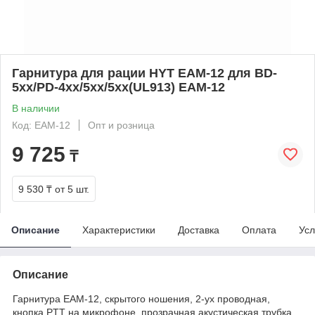
Гарнитура для рации HYT EAM-12 для BD-
5xx/PD-4xx/5xx/5xx(UL913) EAM-12
В наличии
Код: EAM-12
Опт и розница
9 725
₸
9 530 ₸
от 5 шт.
Описание
Характеристики
Доставка
Оплата
Усл
Описание
Гарнитура EAM-12, скрытого ношения, 2-ух проводная,
кнопка PTT на микрофоне, прозрачная акустическая трубка,