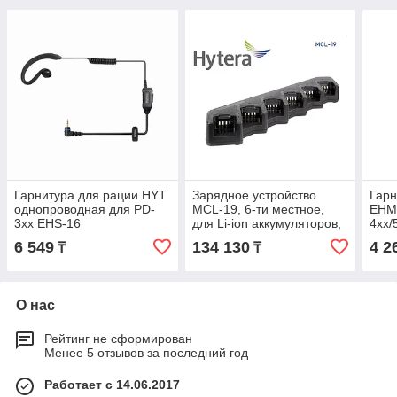
Гарнитура для рации HYT
Зарядное устройство
Гарн
однопроводная для PD-
MCL-19, 6-ти местное,
EHM-
3xx EHS-16
для Li-ion аккумуляторов,
4xx/
с блоком питания 12В/7А,
6 549
134 130
4 2
₸
₸
для BD-5xx
О нас
Рейтинг не сформирован
Менее 5 отзывов за последний год
Работает с 14.06.2017