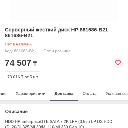
Серверный жесткий диск HP 861686-B21
861686-B21
Нет в наличии
Код: 861686-B21
Опт и розница
74 507
₸
73 016 ₸
от 5 шт.
ние
Характеристики
Доставка
Оплата
Условия во
Описание
HDD HP Enterprise/1TB SATA 7.2K LFF (3.5in) LP DS HDD
(DL20/DL325/ML30/ML110/ML350 Gen 10)