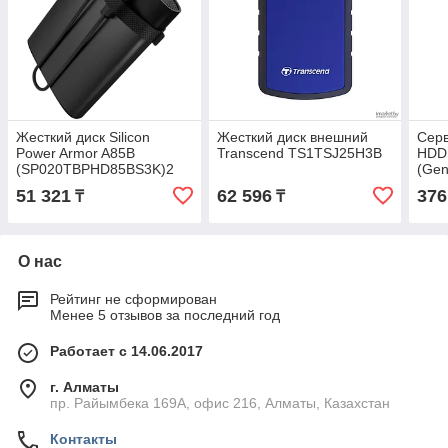
Жесткий диск Silicon
Жесткий диск внешний
Серв
Power Armor A85B
Transcend TS1TSJ25H3B
HDD 
(SP020TBPHD85BS3K)2
(Gen
ТБ 2.5 USB 3.2 Gen 1
Midl
51 321
62 596
376
₸
₸
(Type-A)
M2 1
О нас
Рейтинг не сформирован
Менее 5 отзывов за последний год
Работает с 14.06.2017
г. Алматы
пр. Райымбека 169А, офис 216, Алматы, Казахстан
Контакты