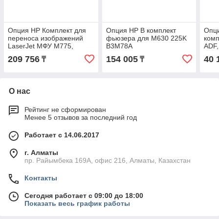
Опция HP Комплект для
Опция HP В комплект
Опц
переноса изображений
фьюзера для M630 225K
комп
LaserJet МФУ M775,
B3M78A
ADF,
M750, CP5525 CE516A
L27
209 756
154 005
40 
₸
₸
О нас
Рейтинг не сформирован
Менее 5 отзывов за последний год
Работает с 14.06.2017
г. Алматы
пр. Райымбека 169А, офис 216, Алматы, Казахстан
Контакты
Сегодня работает с 09:00 до 18:00
Показать весь график работы