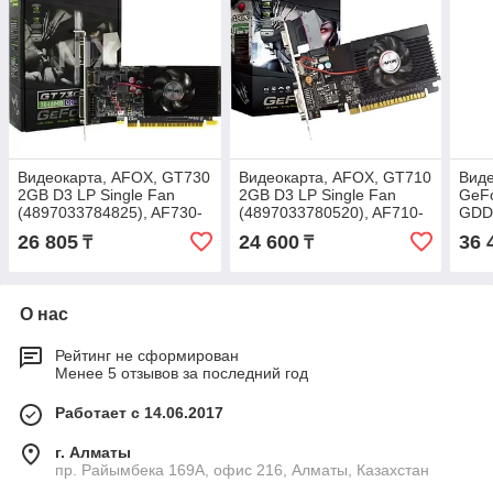
Видеокарта, AFOX, GT730
Видеокарта, AFOX, GT710
Вид
2GB D3 LP Single Fan
2GB D3 LP Single Fan
GeFo
(4897033784825), AF730-
(4897033780520), AF710-
GDD
2048D3L5, DDR3
2048D3L5-V3, DDR3
BRK
26 805
24 600
36 
₸
₸
О нас
Рейтинг не сформирован
Менее 5 отзывов за последний год
Работает с 14.06.2017
г. Алматы
пр. Райымбека 169А, офис 216, Алматы, Казахстан