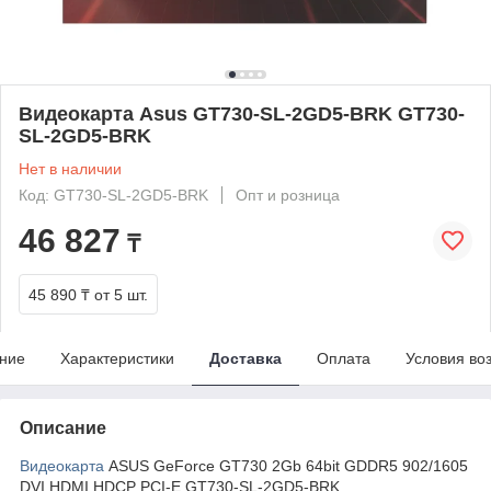
Видеокарта Asus GT730-SL-2GD5-BRK GT730-
SL-2GD5-BRK
Нет в наличии
Код: GT730-SL-2GD5-BRK
Опт и розница
46 827
₸
45 890 ₸
от 5 шт.
ние
Характеристики
Доставка
Оплата
Условия во
Описание
Видеокарта
ASUS GeForce GT730 2Gb 64bit GDDR5 902/1605
DVI HDMI HDCP PCI-E GT730-SL-2GD5-BRK