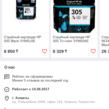
Струйный картридж HP
Струйный картридж HP
Стру
305 Black 3YM61AE
305 Tri-color 3YM60AE
963X
Blac
8 850
8 329
29 
₸
₸
О нас
Рейтинг не сформирован
Менее 5 отзывов за последний год
Работает с 14.06.2017
г. Алматы
пр. Райымбека 169А, офис 216, Алматы, Казахстан