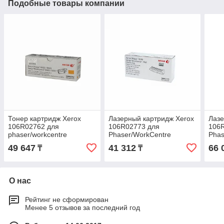
Подобные товары компании
Тонер картридж Xerox
Лазерный картридж Xerox
Лазе
106R02762 для
106R02773 для
106
phaser/workcentre
Phaser/WorkCentre
Phas
6020/6025 106R02762
3020/3025 106R02773
3052
49 647
41 312
66 
₸
₸
106
О нас
Рейтинг не сформирован
Менее 5 отзывов за последний год