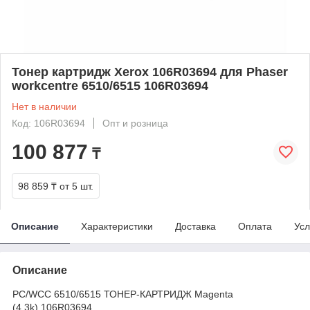
Тонер картридж Xerox 106R03694 для Phaser
workcentre 6510/6515 106R03694
Нет в наличии
Код: 106R03694
Опт и розница
100 877
₸
98 859 ₸
от 5 шт.
Описание
Характеристики
Доставка
Оплата
Усл
Описание
PC/WCC 6510/6515 ТОНЕР-КАРТРИДЖ Magenta
(4,3k)
106R03694