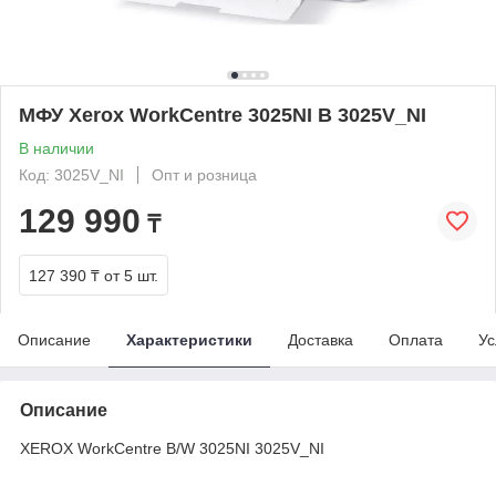
МФУ Xerox WorkCentre 3025NI B 3025V_NI
В наличии
Код: 3025V_NI
Опт и розница
129 990
₸
127 390 ₸
от 5 шт.
Описание
Характеристики
Доставка
Оплата
Ус
Описание
XEROX WorkCentre B/W 3025NI 3025V_NI