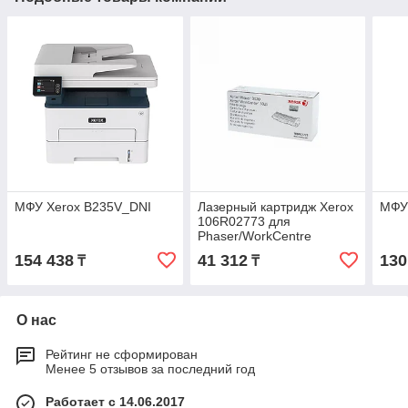
МФУ Xerox B235V_DNI
Лазерный картридж Xerox
МФУ
106R02773 для
Phaser/WorkCentre
3020/3025 106R02773
154 438
41 312
130
₸
₸
О нас
Рейтинг не сформирован
Менее 5 отзывов за последний год
Работает с 14.06.2017