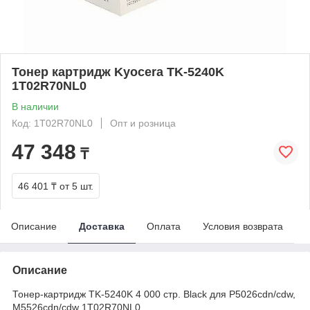
Тонер картридж Kyocera TK-5240K
1T02R70NL0
В наличии
Код: 1T02R70NL0
Опт и розница
47 348
₸
46 401 ₸
от 5 шт.
Описание
Доставка
Оплата
Условия возврата
Описание
Тонер-картридж TK-5240K 4 000 стр. Black для P5026cdn/cdw,
M5526cdn/cdw 1T02R70NL0