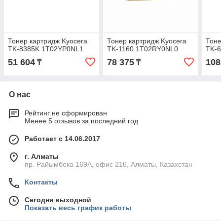
Тонер картридж Kyocera
Тонер картридж Kyocera
Тоне
TK-8385K 1T02YP0NL1
TK-1160 1T02RY0NL0
TK-
51 604
78 375
108
₸
₸
О нас
Рейтинг не сформирован
Менее 5 отзывов за последний год
Работает с 14.06.2017
г. Алматы
пр. Райымбека 169А, офис 216, Алматы, Казахстан
Контакты
Сегодня выходной
Показать весь график работы