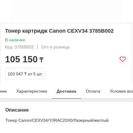
Тонер картридж Canon CEXV34 3785B002
В наличии
Код: 3785B002
Опт и розница
105 150
₸
103 047 ₸
от 5 шт.
ние
Характеристики
Доставка
Оплата
Условия во
Описание
Тонер Canon/CEXV34/Y/IRAC20X0/Лазерный/желтый