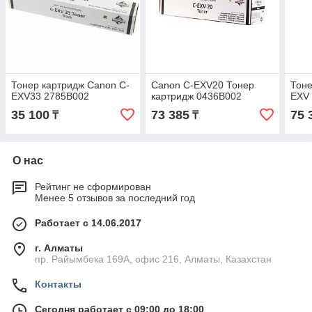
Тонер картридж Canon C-
Canon C-EXV20 Тонер
Тоне
EXV33 2785B002
картридж 0436B002
EXV
35 100
73 385
75 
₸
₸
О нас
Рейтинг не сформирован
Менее 5 отзывов за последний год
Работает с 14.06.2017
г. Алматы
пр. Райымбека 169А, офис 216, Алматы, Казахстан
Контакты
Сегодня работает с 09:00 до 18:00