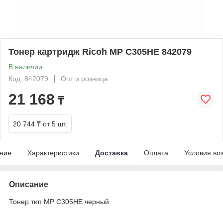
Тонер картридж Ricoh MP C305HE 842079
В наличии
Код: 842079
Опт и розница
21 168
₸
20 744 ₸
от 5 шт.
ние
Характеристики
Доставка
Оплата
Условия во
Описание
Тонер тип MP C305HE черный