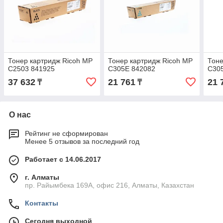
Тонер картридж Ricoh MP
Тонер картридж Ricoh MP
Тоне
C2503 841925
C305E 842082
C30
37 632
21 761
21 
₸
₸
О нас
Рейтинг не сформирован
Менее 5 отзывов за последний год
Работает с 14.06.2017
г. Алматы
пр. Райымбека 169А, офис 216, Алматы, Казахстан
Контакты
Сегодня выходной