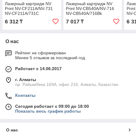
Лазерный картридж NV
Лазерный картридж NV
Лазе
Print NV-CF211A/NV-731
Print NV-CB540A/NV-716
Prin
NV-CF211A/731C
NV-CB540A/716Bk
NV-
6 312
7 017
6 3
₸
₸
О нас
Рейтинг не сформирован
Менее 5 отзывов за последний год
Работает с 14.06.2017
г. Алматы
пр. Райымбека 169А, офис 216, Алматы, Казахстан
Контакты
Сегодня работает с 09:00 до 18:00
Показать весь график работы
О нас