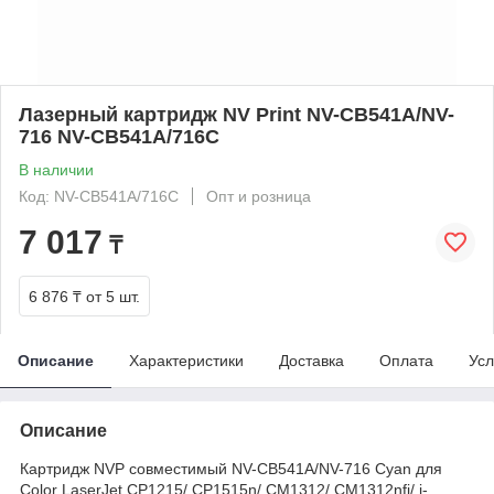
Лазерный картридж NV Print NV-CB541A/NV-
716 NV-CB541A/716C
В наличии
Код: NV-CB541A/716C
Опт и розница
7 017
₸
6 876 ₸
от 5 шт.
Описание
Характеристики
Доставка
Оплата
Усл
Описание
Картридж NVP совместимый NV-CB541A/NV-716 Cyan для
Color LaserJet CP1215/ CP1515n/ CM1312/ CM1312nfi/ i-