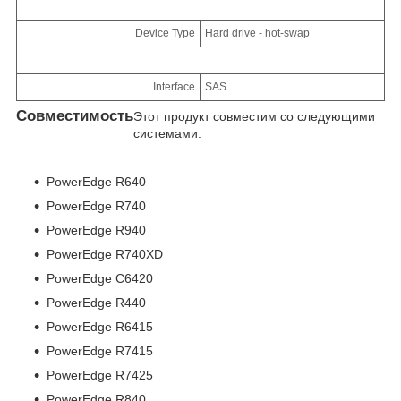
Device Type
Hard drive - hot-swap
Interface
SAS
Совместимость
Этот продукт совместим со следующими
системами:
PowerEdge R640
PowerEdge R740
PowerEdge R940
PowerEdge R740XD
PowerEdge C6420
PowerEdge R440
PowerEdge R6415
PowerEdge R7415
PowerEdge R7425
PowerEdge R840