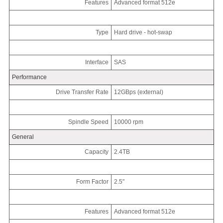
Features
Advanced format 512e
Type
Hard drive - hot-swap
Interface
SAS
Performance
Drive Transfer Rate
12GBps (external)
Spindle Speed
10000 rpm
General
Capacity
2.4TB
Form Factor
2.5"
Features
Advanced format 512e