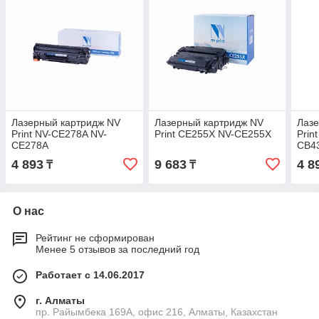
Лазерный картридж NV
Лазерный картридж NV
Лазе
Print NV-CE278A NV-
Print CE255X NV-CE255X
Prin
CE278A
CB4
725 
4 893
9 683
4 8
₸
₸
CB43
О нас
Рейтинг не сформирован
Менее 5 отзывов за последний год
Работает с 14.06.2017
г. Алматы
пр. Райымбека 169А, офис 216, Алматы, Казахстан