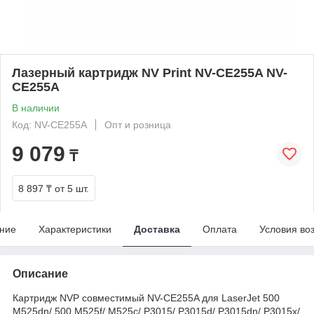
Лазерный картридж NV Print NV-CE255A NV-
CE255A
В наличии
Код: NV-CE255A
Опт и розница
9 079
₸
8 897 ₸
от 5 шт.
ние
Характеристики
Доставка
Оплата
Условия во
Описание
Картридж NVP совместимый NV-CE255A для LaserJet 500
M525dn/ 500 M525f/ M525c/ P3015/ P3015d/ P3015dn/ P3015x/