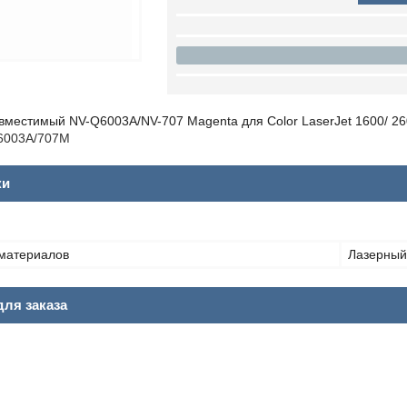
местимый NV-Q6003A/NV-707 Magenta для Color LaserJet 1600/ 2600
6003A/707M
ки
материалов
Лазерный
ля заказа