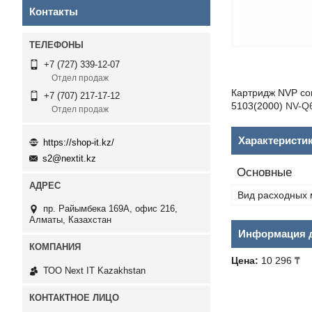
Контакты
+7 (727) 339-12-07
Отдел продаж
Картридж NVP сов
+7 (707) 217-17-12
5103(2000)
NV-Q
Отдел продаж
Характеристи
https://shop-it.kz/
s2@nextit.kz
Основные
Вид расходных 
пр. Райымбека 169А, офис 216,
Алматы, Казахстан
Информация д
Цена:
10 296 ₸
ТОО Next IT Kazakhstan