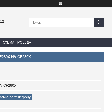
-12
СХЕМА ПРОЕЗДА
CF280X NV-CF280X
V-CF280X
только по телефону