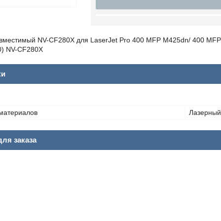
вместимый NV-CF280X для LaserJet Pro 400 MFP M425dn/ 400 MFP
0) NV-CF280X
ки
материалов
Лазерный
ля заказа