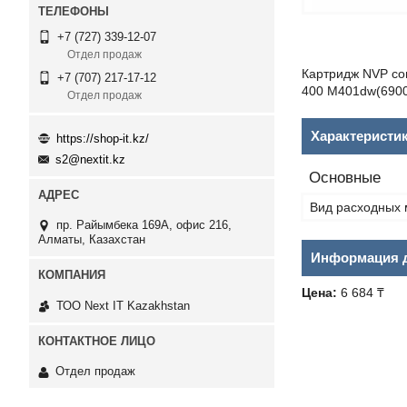
+7 (727) 339-12-07
Отдел продаж
Картридж NVP со
+7 (707) 217-17-12
400 M401dw(690
Отдел продаж
Характеристи
https://shop-it.kz/
s2@nextit.kz
Основные
Вид расходных 
пр. Райымбека 169А, офис 216,
Алматы, Казахстан
Информация д
Цена:
6 684 ₸
ТОО Next IT Kazakhstan
Отдел продаж