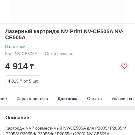
Лазерный картридж NV Print NV-CE505A NV-
CE505A
В наличии
Код: NV-CE505A
Опт и розница
4 914
₸
4 815 ₸
от 5 шт.
ние
Характеристики
Доставка
Оплата
Условия во
Описание
Картридж NVP совместимый NV-CE505A для P2035/ P2035n/
P2055/ P2055d/ P2055dn/ P2055d (2300)
NV-CE505A