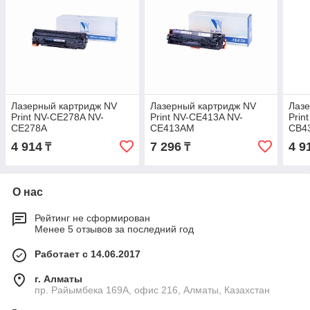
Лазерный картридж NV
Лазерный картридж NV
Лазе
Print NV-CE278A NV-
Print NV-CE413A NV-
Prin
CE278A
CE413AM
CB4
725 
4 914
7 296
4 9
₸
₸
CB43
О нас
Рейтинг не сформирован
Менее 5 отзывов за последний год
Работает с 14.06.2017
г. Алматы
пр. Райымбека 169А, офис 216, Алматы, Казахстан