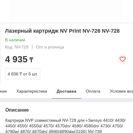
Лазерный картридж NV Print NV-728 NV-728
В наличии
Код: NV-728
Опт и розница
4 935
₸
4 836 ₸
от 5 шт.
ние
Характеристики
Доставка
Оплата
Условия во
Описание
Картридж NVP совместимый NV-728 для i-Sensys 4410/ 4430/
4450/ 4550/ 4550d/ 4570/ 4570dn/ 4580/ 4580dn/ 4730/ 4750/
4780w/ 4870/ 4870dn/ 4890/4890dw(2100)
NV-728