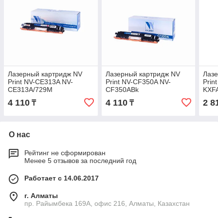
Лазерный картридж NV
Лазерный картридж NV
Лазе
Print NV-CE313A NV-
Print NV-CF350A NV-
Prin
CE313A/729M
CF350ABk
KXF
4 110
4 110
2 8
₸
₸
О нас
Рейтинг не сформирован
Менее 5 отзывов за последний год
Работает с 14.06.2017
г. Алматы
пр. Райымбека 169А, офис 216, Алматы, Казахстан