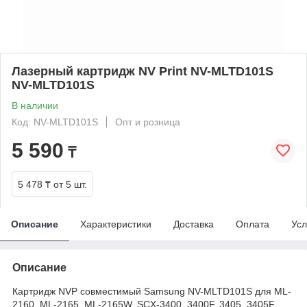
Лазерный картридж NV Print NV-MLTD101S
NV-MLTD101S
В наличии
Код: NV-MLTD101S
Опт и розница
5 590
₸
5 478 ₸
от 5 шт.
Описание
Характеристики
Доставка
Оплата
Усл
Описание
Картридж NVP совместимый Samsung NV-MLTD101S для ML-
2160, ML-2165, ML-2165W, SCX-3400, 3400F, 3405, 3405F,