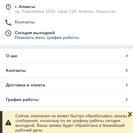
г. Алматы
пр. Райымбека 169А, офис 216, Алматы, Казахстан
Контакты
Сегодня выходной
Показать весь график работы
О нас
Контакты
Доставка и оплата
График работы
Полная версия сайта
Сейчас компания не может быстро обрабатывать заказы и
сообщения, поскольку по ее графику работы сегодня
выходной. Ваша заявка будет обработана в ближайший
Сайт создан на маркетплейсе
Satu.kz
рабочий день.