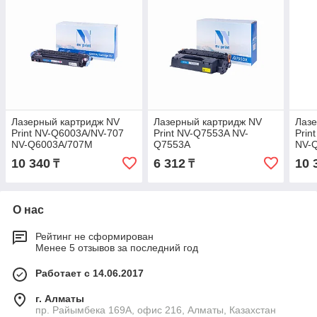
Лазерный картридж NV
Лазерный картридж NV
Лазе
Print NV-Q6003A/NV-707
Print NV-Q7553A NV-
Prin
NV-Q6003A/707M
Q7553A
NV-
10 340
6 312
10 
₸
₸
О нас
Рейтинг не сформирован
Менее 5 отзывов за последний год
Работает с 14.06.2017
г. Алматы
пр. Райымбека 169А, офис 216, Алматы, Казахстан