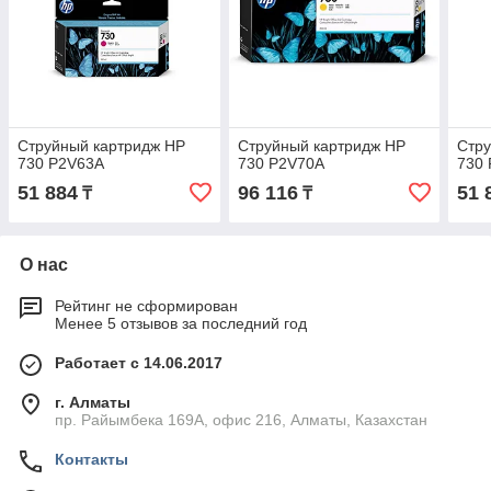
Струйный картридж HP
Струйный картридж HP
Стру
730 P2V63A
730 P2V70A
730
51 884
96 116
51 
₸
₸
О нас
Рейтинг не сформирован
Менее 5 отзывов за последний год
Работает с 14.06.2017
г. Алматы
пр. Райымбека 169А, офис 216, Алматы, Казахстан
Контакты