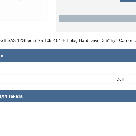
B SAS 12Gbps 512n 10k 2.5" Hot-plug Hard Drive, 3.5" hyb Carrier fo
ки
Dell
ля заказа