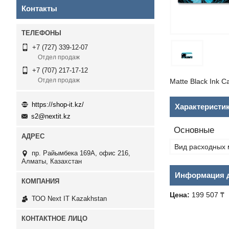
Контакты
+7 (727) 339-12-07
Отдел продаж
+7 (707) 217-17-12
Отдел продаж
Matte Black Ink C
https://shop-it.kz/
Характеристи
s2@nextit.kz
Основные
Вид расходных 
пр. Райымбека 169А, офис 216,
Алматы, Казахстан
Информация д
Цена:
199 507 ₸
ТОО Next IT Kazakhstan