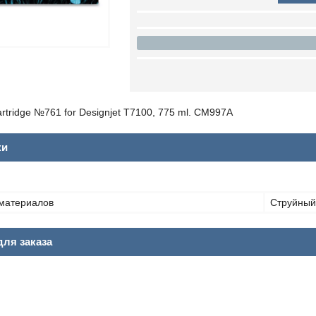
artridge №761 for Designjet T7100, 775 ml. CM997A
ки
материалов
Струйный
ля заказа