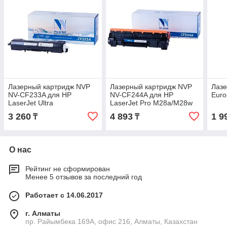
Лазерный картридж NVP
Лазерный картридж NVP
Лазе
NV-CF233A для HP
NV-CF244A для HP
Euro
LaserJet Ultra
LaserJet Pro M28a/M28w
M134a/M134fn/M106w
3 260
4 893
1 9
₸
₸
О нас
Рейтинг не сформирован
Менее 5 отзывов за последний год
Работает с 14.06.2017
г. Алматы
пр. Райымбека 169А, офис 216, Алматы, Казахстан