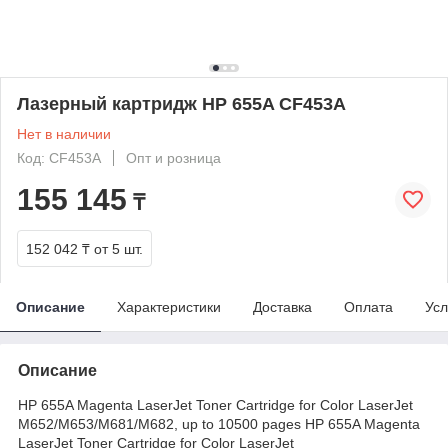
Лазерный картридж HP 655A CF453A
Нет в наличии
Код: CF453A
Опт и розница
155 145
₸
152 042 ₸
от 5 шт.
Описание
Характеристики
Доставка
Оплата
Усл
Описание
HP 655A Magenta LaserJet Toner Cartridge for Color LaserJet
M652/M653/M681/M682, up to 10500 pages HP 655A Magenta
LaserJet Toner Cartridge for Color LaserJet