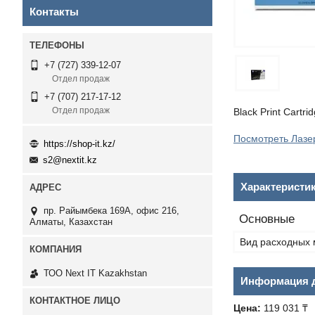
Контакты
+7 (727) 339-12-07
Отдел продаж
+7 (707) 217-17-12
Отдел продаж
Black Print Cartr
Посмотреть Лазер
https://shop-it.kz/
s2@nextit.kz
Характеристи
пр. Райымбека 169А, офис 216,
Основные
Алматы, Казахстан
Вид расходных 
ТОО Next IT Kazakhstan
Информация д
Цена:
119 031 ₸