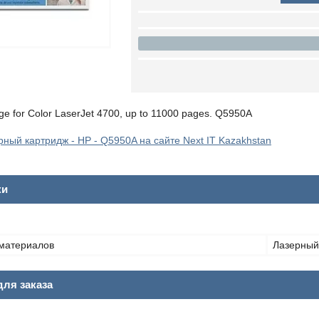
idge for Color LaserJet 4700, up to 11000 pages. Q5950A
ный картридж - HP - Q5950A на сайте Next IT Kazakhstan
ки
материалов
Лазерный
ля заказа