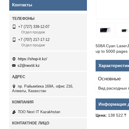
Контакты
+7 (727) 339-12-07
Отдел продаж
+7 (707) 217-17-12
Отдел продаж
508A Cyan LaserJe
up to 5000 pages
https://shop-it.kz/
Характеристи
s2@nextit.kz
Основные
пр. Райымбека 169А, офис 216,
Вид расходных 
Алматы, Казахстан
Информация д
ТОО Next IT Kazakhstan
Цена:
138 522 ₸