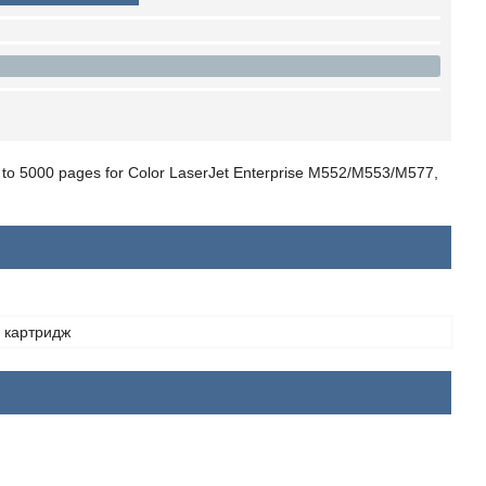
 to 5000 pages for Color LaserJet Enterprise M552/M553/M577,
 картридж