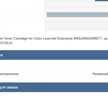
t Toner Cartridge for Color LaserJet Enterprise M552/M553/M577, up
CF361A
ки
материалов
Лазерный
ля заказа