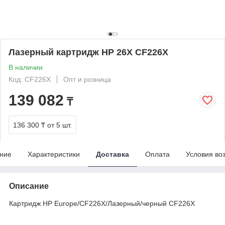
Лазерный картридж HP 26X CF226X
В наличии
Код: CF226X
Опт и розница
139 082
₸
136 300 ₸
от 5 шт.
ние
Характеристики
Доставка
Оплата
Условия во
Описание
Картридж HP Europe/CF226X/Лазерный/черный CF226X