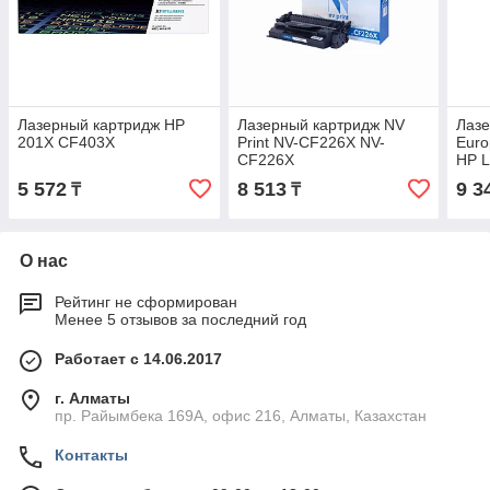
Лазерный картридж HP
Лазерный картридж NV
Лазе
201X CF403X
Print NV-CF226X NV-
Euro
CF226X
HP L
M50
5 572
8 513
9 3
₸
₸
О нас
Рейтинг не сформирован
Менее 5 отзывов за последний год
Работает с 14.06.2017
г. Алматы
пр. Райымбека 169А, офис 216, Алматы, Казахстан
Контакты