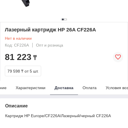
Лазерный картридж HP 26A CF226A
Нет в наличии
Код: CF226A
Опт и розница
81 223
₸
79 598 ₸
от 5 шт.
ние
Характеристики
Доставка
Оплата
Условия во
Описание
Картридж HP Europe/CF226A/Лазерный/черный CF226A