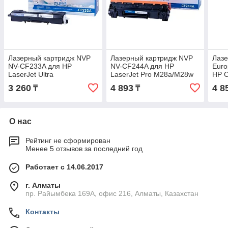
Лазерный картридж NVP
Лазерный картридж NVP
Лазе
NV-CF233A для HP
NV-CF244A для HP
Euro
LaserJet Ultra
LaserJet Pro M28a/M28w
HP C
M134a/M134fn/M106w
M15
3 260
4 893
4 8
₸
₸
О нас
Рейтинг не сформирован
Менее 5 отзывов за последний год
Работает с 14.06.2017
г. Алматы
пр. Райымбека 169А, офис 216, Алматы, Казахстан
Контакты