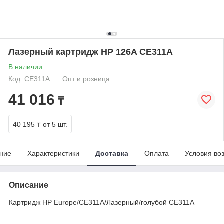
Лазерный картридж HP 126A CE311A
В наличии
Код: CE311A
Опт и розница
41 016
₸
40 195 ₸
от 5 шт.
ние
Характеристики
Доставка
Оплата
Условия во
Описание
Картридж HP Europe/CE311A/Лазерный/голубой CE311A