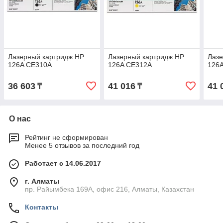
Лазерный картридж HP
Лазерный картридж HP
Лазе
126A CE310A
126A CE312A
126
36 603
41 016
41 
₸
₸
О нас
Рейтинг не сформирован
Менее 5 отзывов за последний год
Работает с 14.06.2017
г. Алматы
пр. Райымбека 169А, офис 216, Алматы, Казахстан
Контакты