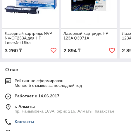
Лазерный картридж NVP
Лазерный картридж HP
Лазе
NV-CF233A для HP
123A Q3971A
123
LaserJet Ultra
M134a/M134fn/M106w
3 260
2 894
2 8
₸
₸
О нас
Рейтинг не сформирован
Менее 5 отзывов за последний год
Работает с 14.06.2017
г. Алматы
пр. Райымбека 169А, офис 216, Алматы, Казахстан
Контакты