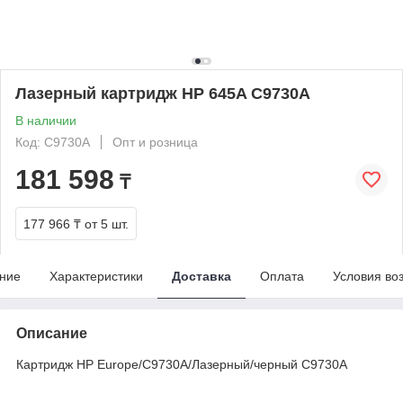
Лазерный картридж HP 645A C9730A
В наличии
Код: C9730A
Опт и розница
181 598
₸
177 966 ₸
от 5 шт.
ние
Характеристики
Доставка
Оплата
Условия во
Описание
Картридж HP Europe/C9730A/Лазерный/черный C9730A