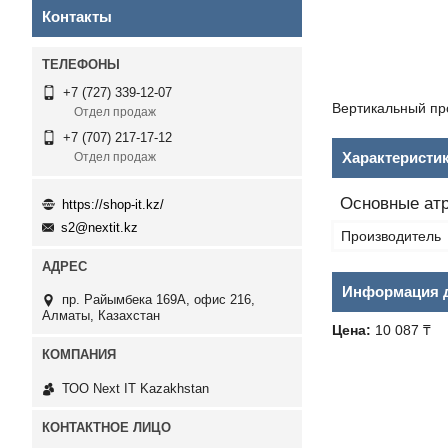
Контакты
+7 (727) 339-12-07
Вертикальный пр
Отдел продаж
+7 (707) 217-17-12
Характеристи
Отдел продаж
Основные ат
https://shop-it.kz/
s2@nextit.kz
Производитель
Информация д
пр. Райымбека 169А, офис 216,
Алматы, Казахстан
Цена:
10 087 ₸
ТОО Next IT Kazakhstan