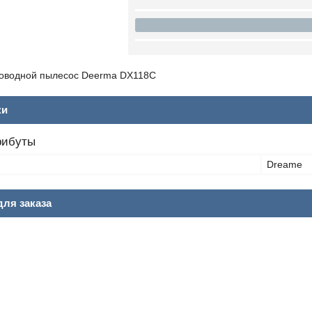
оводной пылесос Deerma DX118C
ки
рибуты
Dreame
ля заказа