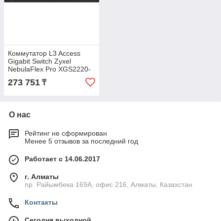
Коммутатор L3 Access
Gigabit Switch Zyxel
NebulaFlex Pro XGS2220-
30, 24xRJ-45: 1G, 2xRJ-
273 751
₸
45: 1/2.5/5/10G,
О нас
Рейтинг не сформирован
Менее 5 отзывов за последний год
Работает с 14.06.2017
г. Алматы
пр. Райымбека 169А, офис 216, Алматы, Казахстан
Контакты
Сегодня выходной