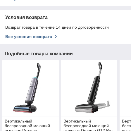
Условия возврата
Возврат товара в течение 14 дней по договоренности
Все условия возврата
Подобные товары компании
Вертикальный
Вертикальный
Вер
беспроводной моющий
беспроводной моющий
бес
пылесос Dreame
пылесос Dreame G12 Pro
пыл