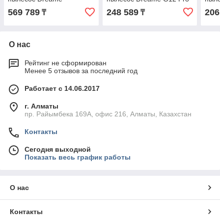
H16ProSteam
569 789
248 589
206
₸
₸
О нас
Рейтинг не сформирован
Менее 5 отзывов за последний год
Работает с 14.06.2017
г. Алматы
пр. Райымбека 169А, офис 216, Алматы, Казахстан
Контакты
Сегодня выходной
Показать весь график работы
О нас
Контакты