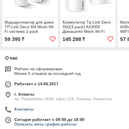
Маршрутизатор для дома
Коммутатор Tp-Link Deco
Мате
TP-Link Deco M4 Mesh Wi-
X50(3-pack) AX3000
ASR
Fi система 2-pack
Домашняя Mesh Wi‑Fi
WIF
система
2xSA
59 395
145 288
57 
₸
₸
Type
mAT
О нас
Рейтинг не сформирован
Менее 5 отзывов за последний год
Работает с 14.06.2017
г. Алматы
пр. Райымбека 169А, офис 216, Алматы, Казахстан
Контакты
Сегодня работает с 09:00 до 18:00
Показать весь график работы