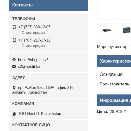
Контакты
+7 (727) 339-12-07
Отдел продаж
+7 (707) 217-17-12
Отдел продаж
Маршрутизатор, T
https://shop-it.kz/
Характеристи
s2@nextit.kz
Основные
Производитель
пр. Райымбека 169А, офис 216,
Алматы, Казахстан
Информация д
Цена:
29 919 ₸
ТОО Next IT Kazakhstan