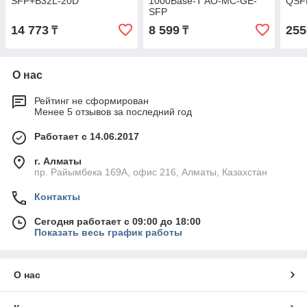
SFP+B32L-20D
1000Base-T AO-MC-GE-
QSF
SFP
14 773
8 599
255
₸
₸
О нас
Рейтинг не сформирован
Менее 5 отзывов за последний год
Работает с 14.06.2017
г. Алматы
пр. Райымбека 169А, офис 216, Алматы, Казахстан
Контакты
Сегодня работает с 09:00 до 18:00
Показать весь график работы
О нас