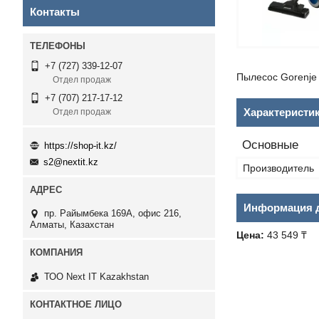
Контакты
+7 (727) 339-12-07
Пылесос Gorenj
Отдел продаж
+7 (707) 217-17-12
Характеристи
Отдел продаж
Основные
https://shop-it.kz/
s2@nextit.kz
Производитель
Информация д
пр. Райымбека 169А, офис 216,
Алматы, Казахстан
Цена:
43 549 ₸
ТОО Next IT Kazakhstan