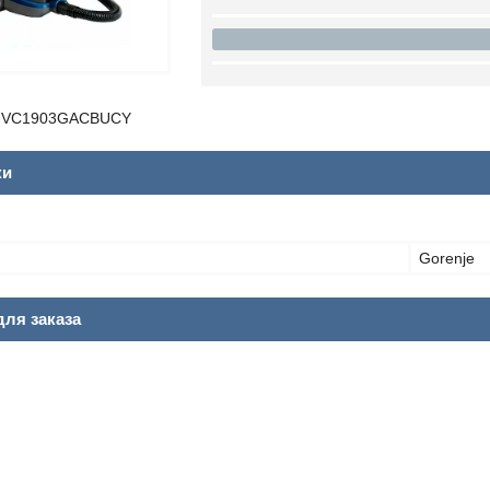
e VC1903GACBUCY
ки
Gorenje
ля заказа