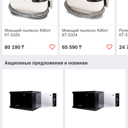
Моющий пылесос Kitfort
Моющий пылесос Kitfort
Ручн
КТ-5325
КТ-5324
КТ-5
80 190
65 590
24 
₸
₸
Акционные предложения и новинки