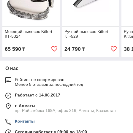
Моющий пылесос Kitfort
Ручной пылесос Kitfort
Руч
КТ-5324
КТ-529
Kitf
65 590
24 790
38 
₸
₸
О нас
Рейтинг не сформирован
Менее 5 отзывов за последний год
Работает с 14.06.2017
г. Алматы
пр. Райымбека 169А, офис 216, Алматы, Казахстан
Контакты
Сегодня работает с 09:00 до 18:00