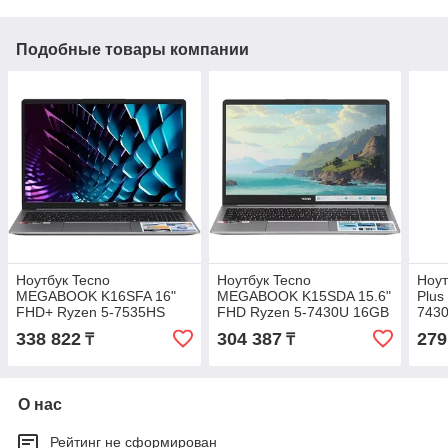
Подобные товары компании
Ноутбук Tecno
Ноутбук Tecno
Ноут
MEGABOOK K16SFA 16"
MEGABOOK K15SDA 15.6"
Plus
FHD+ Ryzen 5-7535HS
FHD Ryzen 5-7430U 16GB
743
16GB 512GB Win 11
512GB Win 11 K15SDA
11
338 822
304 387
279
₸
₸
(4894947112638)
О нас
Рейтинг не сформирован