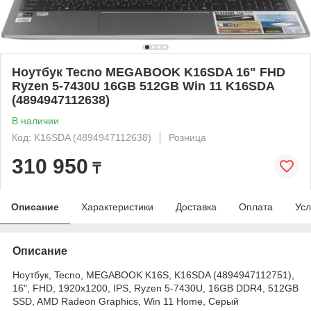
Ноутбук Tecno MEGABOOK K16SDA 16" FHD
Ryzen 5-7430U 16GB 512GB Win 11 K16SDA
(4894947112638)
В наличии
Код: K16SDA (4894947112638)
Розница
310 950
₸
Описание
Характеристики
Доставка
Оплата
Усл
Описание
Ноутбук, Tecno, MEGABOOK K16S, K16SDA (4894947112751),
16", FHD, 1920x1200, IPS, Ryzen 5-7430U, 16GB DDR4, 512GB
SSD, AMD Radeon Graphics, Win 11 Home, Серый