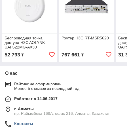
Беспроводная точка
Роутер H3C RT-MSR5620
Бесп
доступа H3C AOLYNK-
дос
UAP622MG-AX30
UAP
52 793
767 661
31 
₸
₸
О нас
Рейтинг не сформирован
Менее 5 отзывов за последний год
Работает с 14.06.2017
г. Алматы
пр. Райымбека 169А, офис 216, Алматы, Казахстан
Контакты