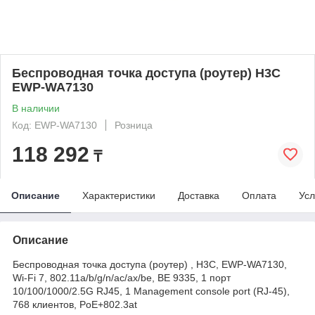
Беспроводная точка доступа (роутер) H3C
EWP-WA7130
В наличии
Код: EWP-WA7130
Розница
118 292
₸
Описание
Характеристики
Доставка
Оплата
Усл
Описание
Беспроводная точка доступа (роутер) , H3C, EWP-WA7130,
Wi-Fi 7, 802.11a/b/g/n/ac/ax/be, BE 9335, 1 порт
10/100/1000/2.5G RJ45, 1 Management console port (RJ-45),
768 клиентов, PoE+802.3at