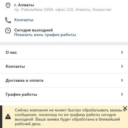
г. Алматы
пр. Райымбека 169А, офис 216, Алматы, Казахстан
Контакты
Сегодня выходной
Показать весь график работы
О нас
Контакты
Доставка и оплата
График работы
Полная версия сайта
Сейчас компания не может быстро обрабатывать заказы и
сообщения, поскольку по ее графику работы сегодня
выходной. Ваша заявка будет обработана в ближайший
Сайт создан на маркетплейсе
Satu.kz
рабочий день.