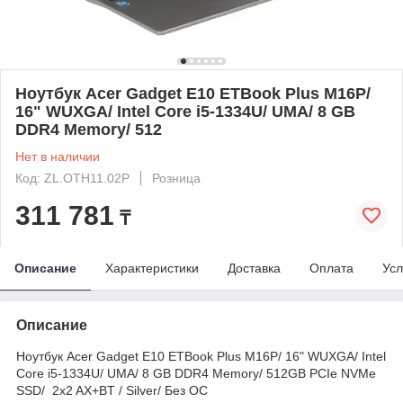
Ноутбук Acer Gadget E10 ETBook Plus M16P/
16" WUXGA/ Intel Core i5-1334U/ UMA/ 8 GB
DDR4 Memory/ 512
Нет в наличии
Код: ZL.OTH11.02P
Розница
311 781
₸
Описание
Характеристики
Доставка
Оплата
Усл
Описание
Ноутбук Acer Gadget E10 ETBook Plus M16P/ 16" WUXGA/ Intel
Core i5-1334U/ UMA/ 8 GB DDR4 Memory/ 512GB PCIe NVMe
SSD/ 2x2 AX+BT / Silver/ Без ОС