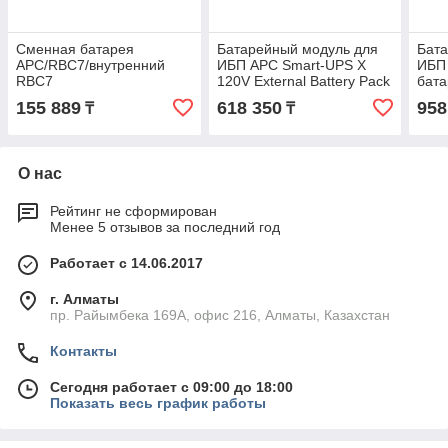
Сменная батарея
Батарейный модуль для
Бата
APC/RBC7/внутренний
ИБП APC Smart-UPS X
ИБП
RBC7
120V External Battery Pack
бат
Rack/Tower Product
APC
155 889
618 350
958
₸
₸
SMX120BP
Smar
and
О нас
Рейтинг не сформирован
Менее 5 отзывов за последний год
Работает с 14.06.2017
г. Алматы
пр. Райымбека 169А, офис 216, Алматы, Казахстан
Контакты
Сегодня работает с 09:00 до 18:00
Показать весь график работы