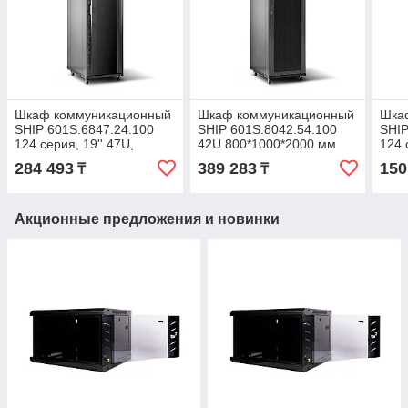
Шкаф коммуникационный
Шкаф коммуникационный
Шка
SHIP 601S.6847.24.100
SHIP 601S.8042.54.100
SHIP
124 серия, 19'' 47U,
42U 800*1000*2000 мм
124 
600*800*2200 мм, Ш*Г*В,
600*
284 493
389 283
150
₸
₸
Передняя дверь
Пер
Акционные предложения и новинки