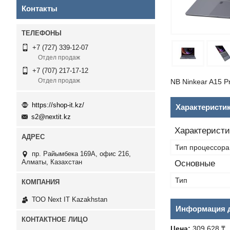
Контакты
+7 (727) 339-12-07
Отдел продаж
+7 (707) 217-17-12
Отдел продаж
NB Ninkear A15 P
https://shop-it.kz/
Характеристи
s2@nextit.kz
Характеристи
Тип процессора
пр. Райымбека 169А, офис 216,
Алматы, Казахстан
Основные
Тип
ТОО Next IT Kazakhstan
Информация д
Цена:
309 628 ₸