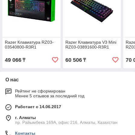
Razer Клавиатура RZ03-
Razer Клавиатура V3 Mini
Raze
03540800-R3R1
RZ03-03891600-R3R1
RZ0
49 066
60 506
70 
₸
₸
О нас
Рейтинг не сформирован
Менее 5 отзывов за последний год
Работает с 14.06.2017
г. Алматы
пр. Райымбека 169А, офис 216, Алматы, Казахстан
Контакты