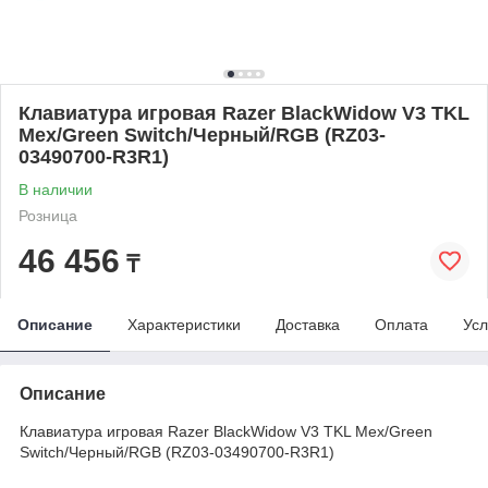
Клавиатура игровая Razer BlackWidow V3 TKL
Мех/Green Switch/Черный/RGB (RZ03-
03490700-R3R1)
В наличии
Розница
46 456
₸
Описание
Характеристики
Доставка
Оплата
Усл
Описание
Клавиатура игровая Razer BlackWidow V3 TKL Мех/Green
Switch/Черный/RGB (RZ03-03490700-R3R1)