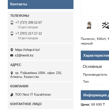
Контакты
+7 (727) 339-12-07
Отдел продаж
+7 (707) 217-17-12
Отдел продаж
Пылесос, Kitfort
черный
https://shop-it.kz/
Характеристи
s2@nextit.kz
Основные
пр. Райымбека 169А, офис 216,
Производитель
Алматы, Казахстан
Тип
ТОО Next IT Kazakhstan
Информация д
Цена:
68 690 ₸