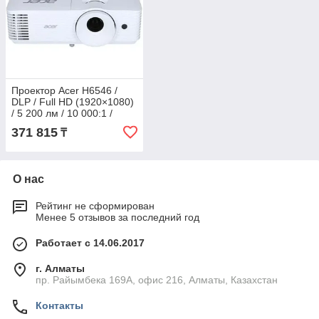
Проектор Acer H6546 /
DLP / Full HD (1920×1080)
/ 5 200 лм / 10 000:1 /
EMEA / в комплекте сумка
371 815
₸
д
О нас
Рейтинг не сформирован
Менее 5 отзывов за последний год
Работает с 14.06.2017
г. Алматы
пр. Райымбека 169А, офис 216, Алматы, Казахстан
Контакты