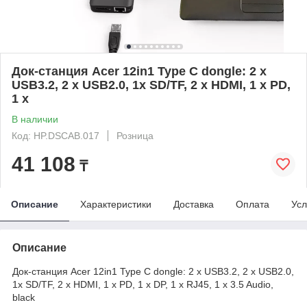
Док-станция Acer 12in1 Type C dongle: 2 x
USB3.2, 2 x USB2.0, 1x SD/TF, 2 x HDMI, 1 x PD,
1 x
В наличии
Код: HP.DSCAB.017
Розница
41 108
₸
Описание
Характеристики
Доставка
Оплата
Усл
Описание
Док-станция Acer 12in1 Type C dongle: 2 x USB3.2, 2 x USB2.0,
1x SD/TF, 2 x HDMI, 1 x PD, 1 x DP, 1 x RJ45, 1 x 3.5 Audio,
black