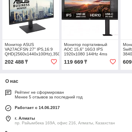
Монитор ASUS
Монитор портативный
Мон
VA27ACFSN 27" IPS,16:9
AOC 15,6" 16G3 IPS
Swi
QHD(2560x1440x100Hz),350cd/m2,1300:1,5ms,HDMI,DP,USBC
1920x1080 144Hz 4ms
3840
PD,3xUSB,RJ45,Sp2W
250cd/m 1000:1 2xUSB-C
450c
202 488
119 669
609
₸
₸
1xMicroHDMI
DP 
PG3
О нас
Рейтинг не сформирован
Менее 5 отзывов за последний год
Работает с 14.06.2017
г. Алматы
пр. Райымбека 169А, офис 216, Алматы, Казахстан